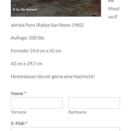
ele
Mout
on/F
abrizia Pons (Rallye San Remo 1982)
Auflage: 100 Stk.
Formate: 59,4 cm x 42 cm
42 cm x 29,7 cm
Hinterlassen Sie mir gerne eine Nachricht!
Name
*
Vorname
Nachname
E-Mail
*