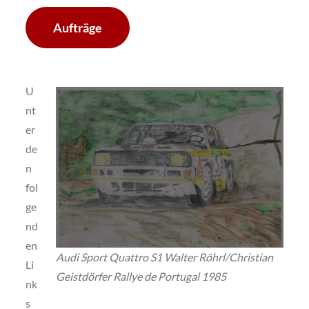
Aufträge
U
nt
er
de
n
fol
ge
nd
en
Audi Sport Quattro S1 Walter Röhrl/Christian
Li
Geistdörfer Rallye de Portugal 1985
nk
s