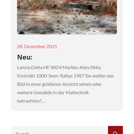
Posted
28. Dezember 2021
on
Neu:
Lancia Delta HF WD4 Markku Alen/Ilkka
Kivimäki 1000-Seen-Rallye 1987 Sie wollen das
Bild in einer größeren Ansicht sehen oder
weitere Gemälde in der Maltechnik
betrachten?…
Search
SEAR